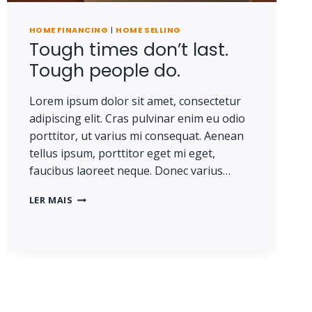
HOME FINANCING
|
HOME SELLING
Tough times don’t last.
Tough people do.
Lorem ipsum dolor sit amet, consectetur
adipiscing elit. Cras pulvinar enim eu odio
porttitor, ut varius mi consequat. Aenean
tellus ipsum, porttitor eget mi eget,
faucibus laoreet neque. Donec varius…
TOUGH
LER MAIS
TIMES
DON’T
LAST.
TOUGH
PEOPLE
DO.