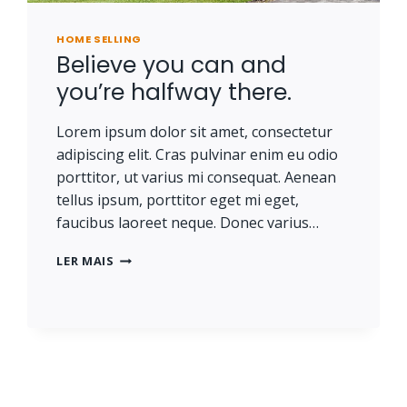
HOME SELLING
Believe you can and
you’re halfway there.
Lorem ipsum dolor sit amet, consectetur
adipiscing elit. Cras pulvinar enim eu odio
porttitor, ut varius mi consequat. Aenean
tellus ipsum, porttitor eget mi eget,
faucibus laoreet neque. Donec varius…
BELIEVE
LER MAIS
YOU
CAN
AND
YOU’RE
HALFWAY
THERE.