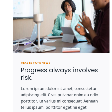
DOES
NOT
OWN
A
PIECE
OF
LAND.
REAL ESTATE NEWS
Progress always involves
risk.
Lorem ipsum dolor sit amet, consectetur
adipiscing elit. Cras pulvinar enim eu odio
porttitor, ut varius mi consequat. Aenean
tellus ipsum, porttitor eget mi eget,