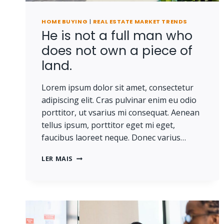
HOME BUYING
|
REAL ESTATE MARKET TRENDS
He is not a full man who
does not own a piece of
land.
Lorem ipsum dolor sit amet, consectetur
adipiscing elit. Cras pulvinar enim eu odio
porttitor, ut vsarius mi consequat. Aenean
tellus ipsum, porttitor eget mi eget,
faucibus laoreet neque. Donec varius…
HE
LER MAIS
IS
NOT
A
FULL
MAN
WHO