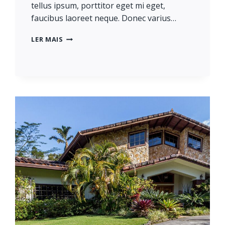
tellus ipsum, porttitor eget mi eget,
faucibus laoreet neque. Donec varius…
THE
LER MAIS
BEST
INVESTMENT
ON
EARTH
IS
EARTH.