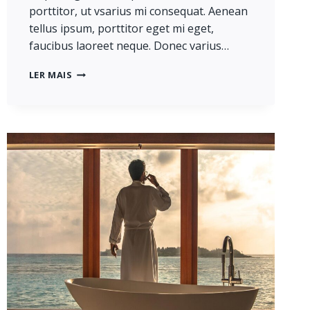
porttitor, ut vsarius mi consequat. Aenean
tellus ipsum, porttitor eget mi eget,
faucibus laoreet neque. Donec varius…
REAL
LER MAIS
ESTATE
CANNOT
BE
LOST
OR
STOLEN,
NOR
CAN
IT
BE
CARRIED
AWAY.