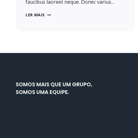
faucibus laoreet neque. Donec varius…
PROGRESS
LER MAIS
ALWAYS
INVOLVES
RISK.
SOMOS MAIS QUE UM GRUPO,
SOMOS UMA EQUIPE.