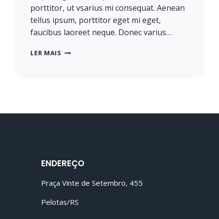
porttitor, ut vsarius mi consequat. Aenean
tellus ipsum, porttitor eget mi eget,
faucibus laoreet neque. Donec varius…
HE
LER MAIS
IS
NOT
A
FULL
MAN
WHO
DOES
NOT
OWN
A
PIECE
ENDEREÇO
OF
LAND.
Praça Vinte de Setembro, 455
Pelotas/RS