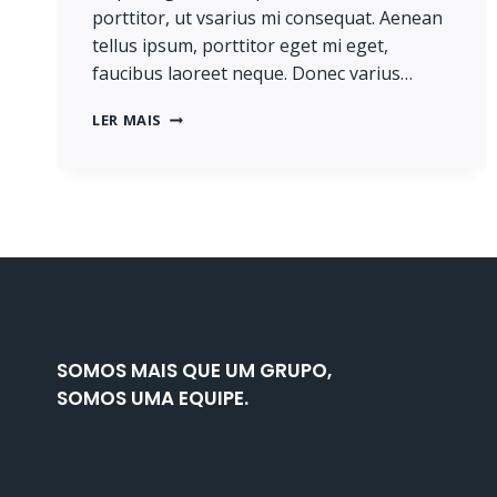
porttitor, ut vsarius mi consequat. Aenean
tellus ipsum, porttitor eget mi eget,
faucibus laoreet neque. Donec varius…
REAL
LER MAIS
ESTATE
CANNOT
BE
LOST
OR
STOLEN,
NOR
CAN
IT
BE
CARRIED
SOMOS MAIS QUE UM GRUPO,
AWAY.
SOMOS UMA EQUIPE.