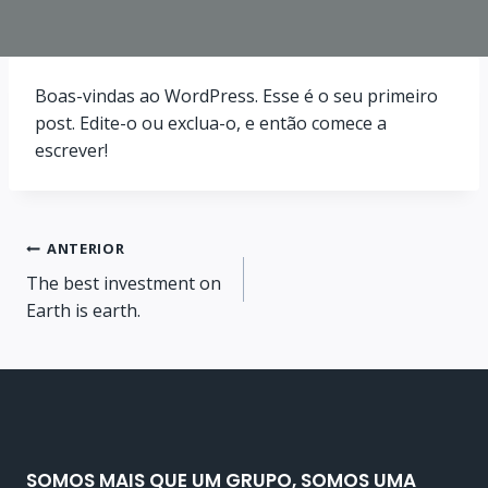
Boas-vindas ao WordPress. Esse é o seu primeiro
post. Edite-o ou exclua-o, e então comece a
escrever!
Navegação
ANTERIOR
The best investment on
de
Earth is earth.
Post
SOMOS MAIS QUE UM GRUPO, SOMOS UMA