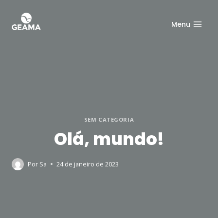
Pular
para
Menu
o
Conteúdo
SEM CATEGORIA
Olá, mundo!
Por
Sa
24 de janeiro de 2023