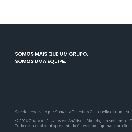
SOMOS MAIS QUE UM GRUPO,
SOMOS UMA EQUIPE.
Site desenvolvido por Samanta Tolentino Cecconello e Luana Nu
© 2026 Grupo de Estudos em Anáilise e Modelagem Ambiental -
Todo o material aqui apresentado é destinado apenas para fins 