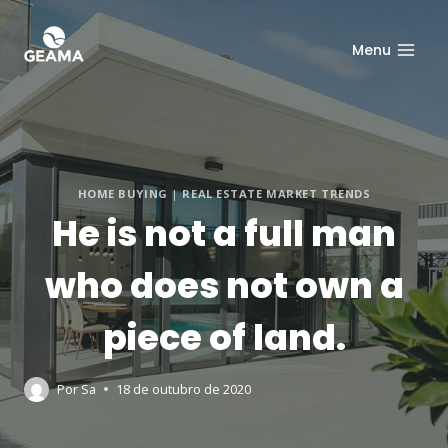
Menu
HOME BUYING
|
REAL ESTATE MARKET TRENDS
He is not a full man
who does not own a
piece of land.
Por
Sa
18 de outubro de 2020